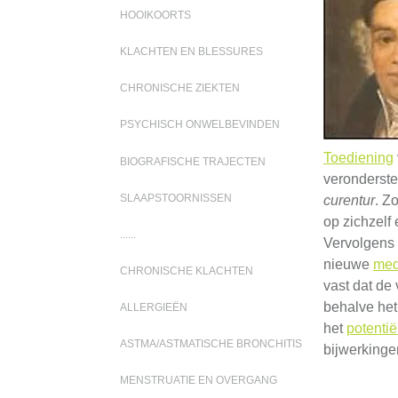
HOOIKOORTS
KLACHTEN EN BLESSURES
CHRONISCHE ZIEKTEN
PSYCHISCH ONWELBEVINDEN
Toediening
BIOGRAFISCHE TRAJECTEN
veronderste
SLAAPSTOORNISSEN
curentur
. Z
op zichzelf
......
Vervolgens 
nieuwe
med
CHRONISCHE KLACHTEN
vast dat de
behalve het
ALLERGIEËN
het
potenti
ASTMA/ASTMATISCHE BRONCHITIS
bijwerkinge
MENSTRUATIE EN OVERGANG