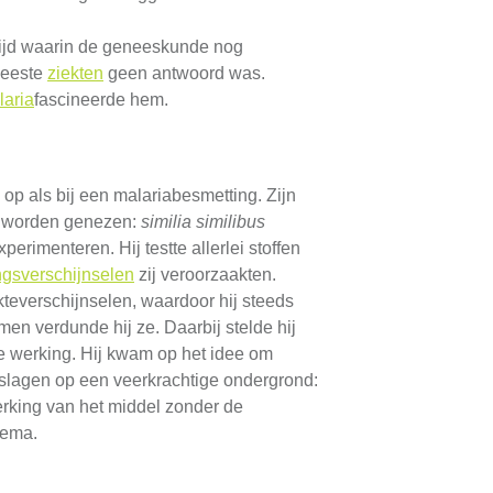
tijd waarin de geneeskunde nog
meeste
ziekten
geen antwoord was.
laria
fascineerde hem.
p als bij een malariabesmetting. Zijn
en worden genezen:
similia similibus
erimenteren. Hij testte allerlei stoffen
ingsverschijnselen
zij veroorzaakten.
kteverschijnselen, waardoor hij steeds
men verdunde hij ze. Daarbij stelde hij
de werking. Hij kwam op het idee om
slagen op een veerkrachtige ondergrond:
king van het middel zonder de
hema.