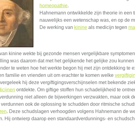
homeopathie
.
Hahnemann ontwikkelde zijn theorie in een 
nauwelijks een wetenschap was, en op de 
De werking van
kinine
als medicijn tegen
ma
van kinine wekte bij gezonde mensen vergelijkbare symptomen o
lling was daarom dat met het gelijkende het gelijke zou kunn
onder te weten hoe het werkte begon hij met zijn ontdekking te exp
 en familie en vrienden uit om erachter te komen welke
vergiftig
vergeleek hij deze vergiftigingsverschijnselen met bekende zie
icijnen
ontdekte. Om giftige stoffen hun schadelijkheid te ontne
 verdunning niet alleen de bijwerkingen verzwakten, maar ook 
 verdunnen ook de oplossing te schudden door ritmische schud
ëren
. Deze schudslagen verhoogden volgens Hahnemann de wer
n. Hij ontwierp daarop een standaardverdunnings- en schudsc