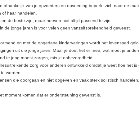
 je afhankelijk van je opvoeders en opvoeding beperkt zich naar de ma
jn of haar handelen.
nen de beste zijn, maar hoeven niet altijd passend te zijn.
 in de jonge jaren is voor velen geen vanzelfsprekendheid geweest.
 vormend en met de opgedane kindervaringen wordt het levenspad gel
igingen uit die jonge jaren. Maar je doet het er mee, wat moet je ander
ind te jong moest zorgen, mis je onbezorgdheid.
allesuitreikende zorg voor anderen ontwikkeld omdat je weet hoe het is
 te worden.
mensen die doorgaan en niet opgeven en vaak sterk solistisch handelen
et moment komen dat er ondersteuning gewenst is.