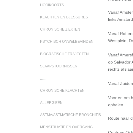
HOOIKOORTS
Vanaf Amster
KLACHTEN EN BLESSURES
links Amsterd
CHRONISCHE ZIEKTEN
Vanaf Rotter
Westplein, D
PSYCHISCH ONWELBEVINDEN
BIOGRAFISCHE TRAJECTEN
Vanaf Amersfo
op Salvador A
SLAAPSTOORNISSEN
rechts afsla
......
Vanaf Zuiden:
CHRONISCHE KLACHTEN
Voor en om h
ALLERGIEËN
ophalen.
ASTMA/ASTMATISCHE BRONCHITIS
Route naar 
MENSTRUATIE EN OVERGANG
Centrum Qi l