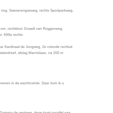
se ring, Sweserengseweg, rechts Sportparkweg,
lf om, rechtdoor Graadt van Roggenweg,
r, 699a rechts.
naar Kardinaal de Jongweg, 2e rotonde rechtuit
nsteindreef, afslag Marnixlaan, na 200 m
 nemen in de wachtruimte. Daar kom ik u
 Gamma de ventweg, deze loopt parallel aan