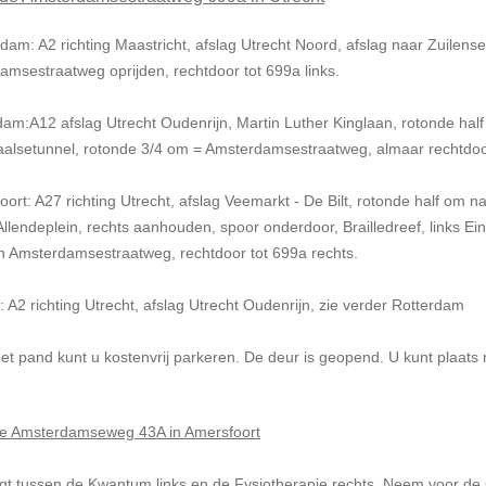
dam: A2 richting Maastricht, afslag Utrecht Noord, afslag naar Zuilen
amsestraatweg oprijden, rechtdoor tot 699a links.
dam:A12 afslag Utrecht Oudenrijn, Martin Luther Kinglaan, rotonde ha
aalsetunnel, rotonde 3/4 om = Amsterdamsestraatweg, almaar rechtdoo
ort: A27 richting Utrecht, afslag Veemarkt - De Bilt, rotonde half om 
llendeplein, rechts aanhouden, spoor onderdoor, Brailledreef, links Ei
an Amsterdamsestraatweg, rechtdoor tot 699a rechts.
 A2 richting Utrecht, afslag Utrecht Oudenrijn, zie verder Rotterdam
et pand kunt u kostenvrij parkeren. De deur is geopend. U kunt plaats
de Amsterdamseweg 43A in Amersfoort
igt tussen de Kwantum links en de Fysiotherapie rechts. Neem voor de